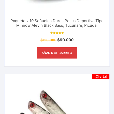
Paquete x 10 Señuelos Duros Pesca Deportiva Tipo
Minnow Alevin Black Bass, Tucunaré, Picuda,
Mueluda 9 Cm – 8 Gr
Valorado con
$
90.000
$
120.000
5.00
de 5
AÑADIR AL CARRITO
¡Oferta!