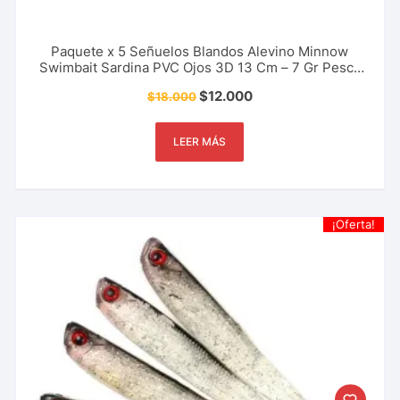
Paquete x 5 Señuelos Blandos Alevino Minnow
Swimbait Sardina PVC Ojos 3D 13 Cm – 7 Gr Pesca
Deportiva
$
12.000
$
18.000
LEER MÁS
¡Oferta!