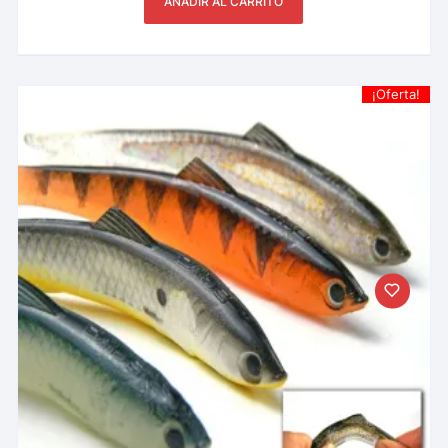
AÑADIR AL CARRITO
¡Oferta!