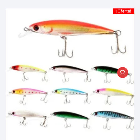
¡Oferta!