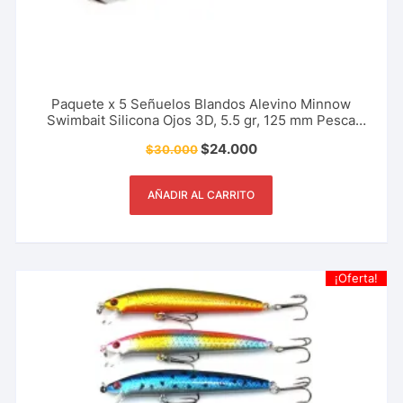
Paquete x 5 Señuelos Blandos Alevino Minnow
Swimbait Silicona Ojos 3D, 5.5 gr, 125 mm Pesca
Deportiva
$
24.000
$
30.000
AÑADIR AL CARRITO
¡Oferta!