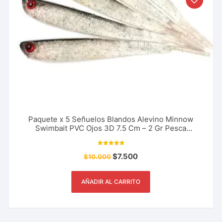
Paquete x 5 Señuelos Blandos Alevino Minnow
Swimbait PVC Ojos 3D 7.5 Cm – 2 Gr Pesca
Deportiva
Valorado con
$
7.500
$
10.000
5.00
de 5
AÑADIR AL CARRITO