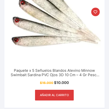
Paquete x 5 Señuelos Blandos Alevino Minnow
Swimbait Sardina PVC Ojos 3D 10 Cm – 4 Gr Pesca
Deportiva
$
10.000
$
16.000
AÑADIR AL CARRITO