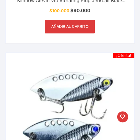
Minnow Alevin Vib Vibrating Plug Jerkbait Black
Bass, Tucunaré, Picuda, Mueluda 14 Cm – 25 Gr
$
90.000
$
100.000
AÑADIR AL CARRITO
¡Oferta!