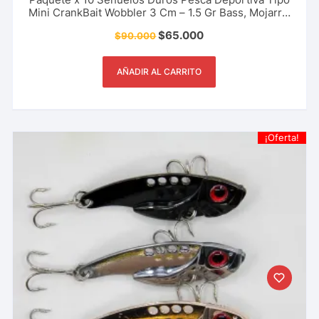
Mini CrankBait Wobbler 3 Cm – 1.5 Gr Bass, Mojarra,
Sabaleta, Trucha
$
65.000
$
90.000
AÑADIR AL CARRITO
¡Oferta!