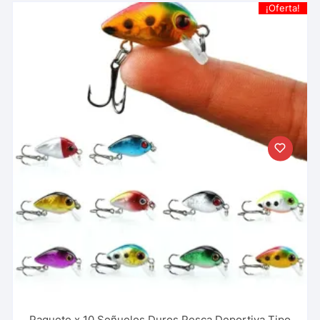
¡Oferta!
Paquete x 10 Señuelos Duros Pesca Deportiva Tipo