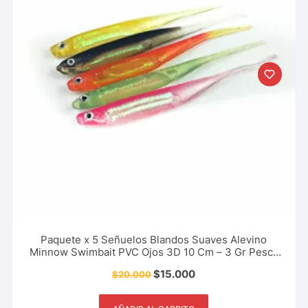
Paquete x 5 Señuelos Blandos Suaves Alevino
Minnow Swimbait PVC Ojos 3D 10 Cm – 3 Gr Pesca
Deportiva
$
15.000
$
20.000