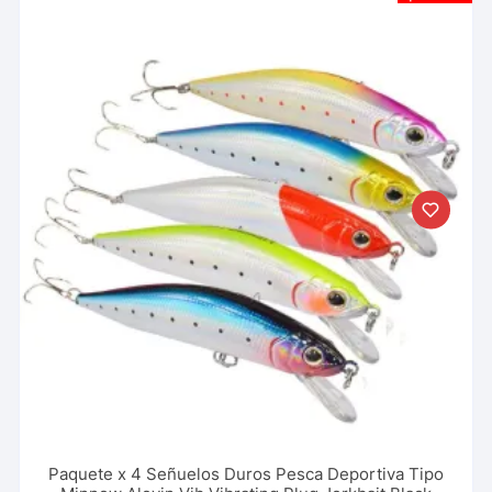
Paquete x 4 Señuelos Duros Pesca Deportiva Tipo