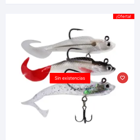
¡Oferta!
Sin existencias