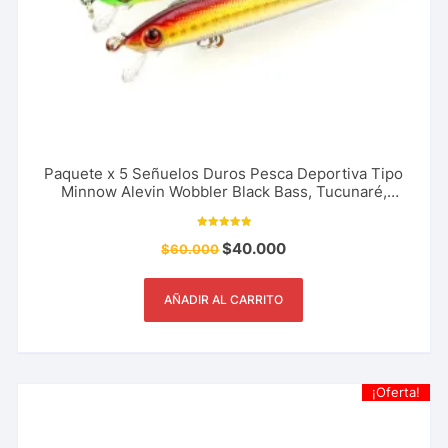
Paquete x 5 Señuelos Duros Pesca Deportiva Tipo
Minnow Alevin Wobbler Black Bass, Tucunaré,
Mueluda 9 Cm – 6 Gr
Valorado con
$
40.000
$
60.000
10.00
de 5
AÑADIR AL CARRITO
¡Oferta!