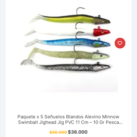
Paquete x 5 Señuelos Blandos Alevino Minnow
Swimbait Jighead Jig PVC 11 Cm – 10 Gr Pesca
Deportiva
$
36.000
$
50.000