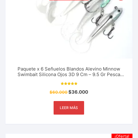
Paquete x 6 Señuelos Blandos Alevino Minnow
Swimbait Silicona Ojos 3D 9 Cm – 9.5 Gr Pesca
Deportiva
Valorado con
$
36.000
$
60.000
5.00
de 5
LEER MÁS
¡Oferta!