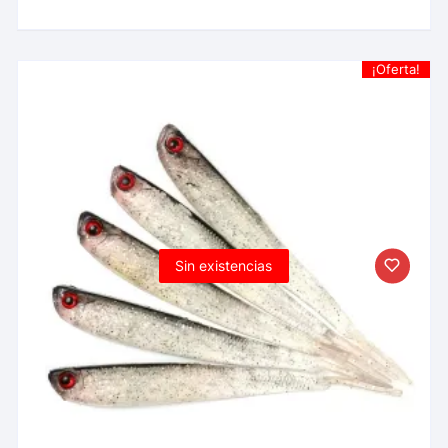
¡Oferta!
Sin existencias