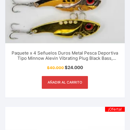
Paquete x 4 Señuelos Duros Metal Pesca Deportiva
Tipo Minnow Alevin Vibrating Plug Black Bass,
Tucunaré, Picuda, Mueluda 5.5 Cm – 11 Gr
$
24.000
$
40.000
AÑADIR AL CARRITO
¡Oferta!