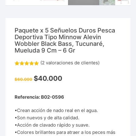
Paquete x 5 Señuelos Duros Pesca
Deportiva Tipo Minnow Alevin
Wobbler Black Bass, Tucunaré,
Mueluda 9 Cm – 6 Gr
(
2
valoraciones de clientes)
Valorado con
2
10.00
de
5 en base a
$
40.000
valoraciones de
$
60.000
clientes
Referencia: B02-0596
•Crean acción de nado real en el agua.
•Son nuevos y de alta calidad.
•Acción de clavado rápido y suave.
•Colores brillantes para atraer a los peces más