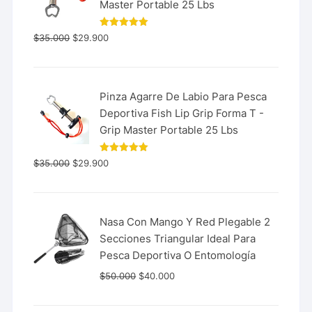
Master Portable 25 Lbs
Valorado
$
35.000
$
29.900
con
5.00
de 5
Pinza Agarre De Labio Para Pesca
Deportiva Fish Lip Grip Forma T -
Grip Master Portable 25 Lbs
Valorado
$
35.000
$
29.900
con
5.00
de 5
Nasa Con Mango Y Red Plegable 2
Secciones Triangular Ideal Para
Pesca Deportiva O Entomología
$
50.000
$
40.000