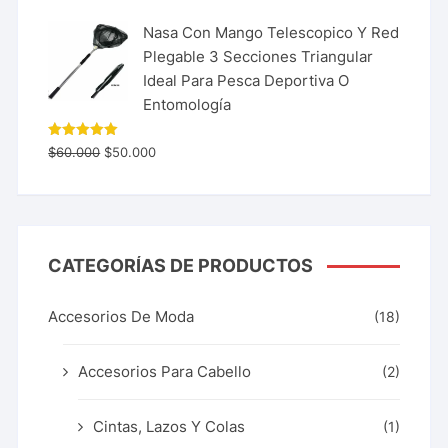
Nasa Con Mango Telescopico Y Red
Plegable 3 Secciones Triangular
Ideal Para Pesca Deportiva O
Entomología
Valorado
$
60.000
$
50.000
con
5.00
de 5
CATEGORÍAS DE PRODUCTOS
Accesorios De Moda
(18)
Accesorios Para Cabello
(2)
Cintas, Lazos Y Colas
(1)