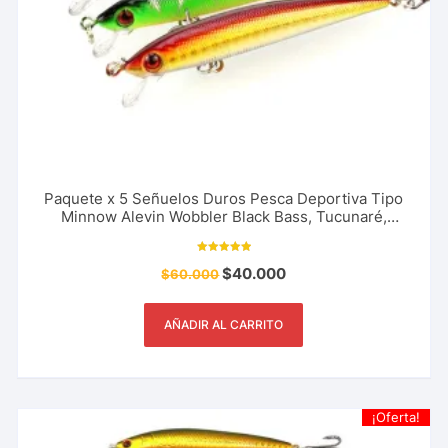
Paquete x 5 Señuelos Duros Pesca Deportiva Tipo
Minnow Alevin Wobbler Black Bass, Tucunaré,
Mueluda 9 Cm – 6 Gr
Valorado con
$
40.000
$
60.000
10.00
de 5
AÑADIR AL CARRITO
¡Oferta!