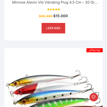
Minnow Alevin Vib Vibrating Plug 4.5 Cm – 30 Gr
Fluorescente Black Bass, Tucunaré, Picuda,
Mueluda
Valorado con
$
15.000
$
28.000
5.00
de 5
LEER MÁS
¡Oferta!