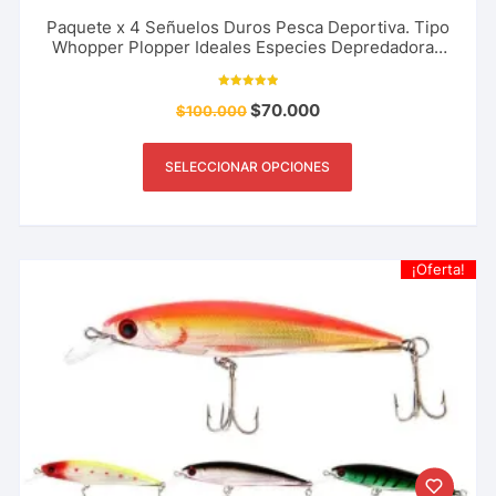
Paquete x 4 Señuelos Duros Pesca Deportiva. Tipo
Whopper Plopper Ideales Especies Depredadoras
10 Cm – 13 Gr
Valorado con
$
70.000
$
100.000
5.00
de 5
SELECCIONAR OPCIONES
¡Oferta!