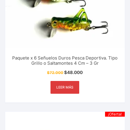
Paquete x 6 Señuelos Duros Pesca Deportiva. Tipo
Grillo o Saltamontes 4 Cm – 3 Gr
$
48.000
$
72.000
LEER MÁS
¡Oferta!