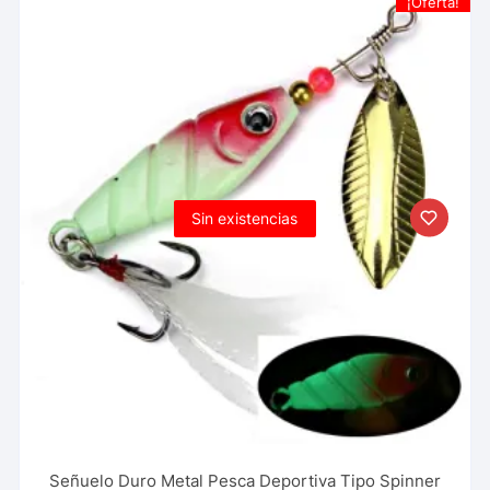
¡Oferta!
Sin existencias
Señuelo Duro Metal Pesca Deportiva Tipo Spinner