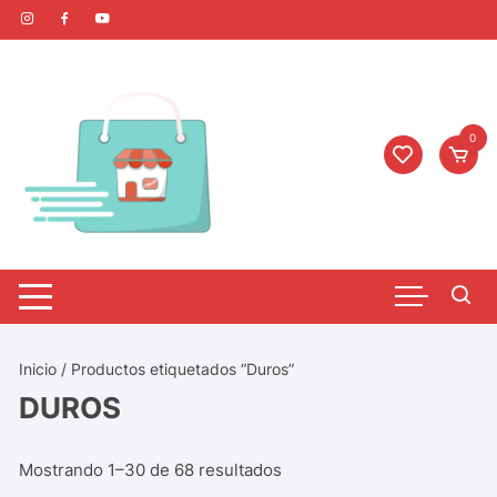
0
Inicio
/ Productos etiquetados “Duros”
DUROS
Mostrando 1–30 de 68 resultados