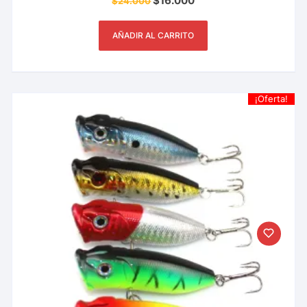
$
16.000
$
24.000
de 5
AÑADIR AL CARRITO
¡Oferta!