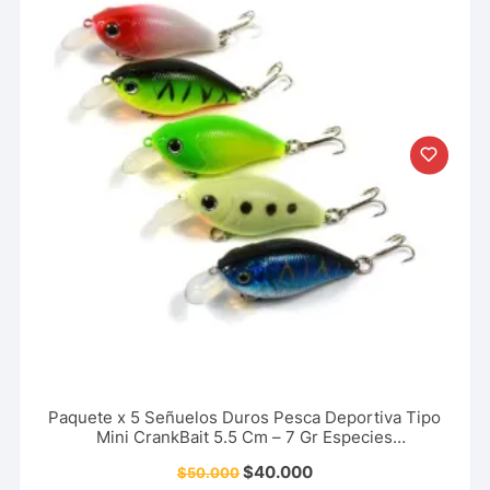
Paquete x 5 Señuelos Duros Pesca Deportiva Tipo
Mini CrankBait 5.5 Cm – 7 Gr Especies
Depredadoras
$
40.000
$
50.000