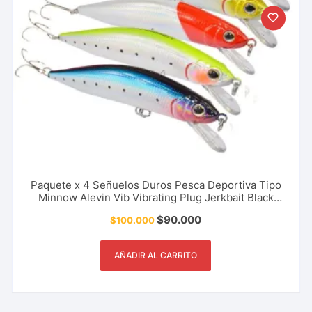
Paquete x 4 Señuelos Duros Pesca Deportiva Tipo
Minnow Alevin Vib Vibrating Plug Jerkbait Black
Bass, Tucunaré, Picuda, Mueluda 14 Cm – 25 Gr
$
90.000
$
100.000
AÑADIR AL CARRITO