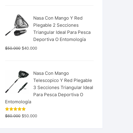
Nasa Con Mango Y Red
Plegable 2 Secciones
Triangular Ideal Para Pesca
Deportiva O Entomología
$
50.000
$
40.000
Nasa Con Mango
Telescopico Y Red Plegable
3 Secciones Triangular Ideal
Para Pesca Deportiva O
Entomología
Valorado
$
60.000
$
50.000
con
5.00
de 5