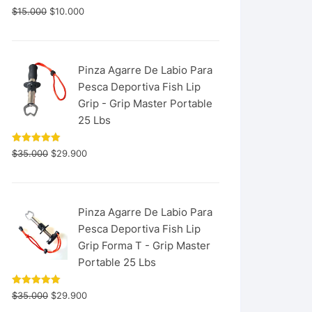
$
15.000
$
10.000
Pinza Agarre De Labio Para
Pesca Deportiva Fish Lip
Grip - Grip Master Portable
25 Lbs
Valorado
$
35.000
$
29.900
con
5.00
de 5
Pinza Agarre De Labio Para
Pesca Deportiva Fish Lip
Grip Forma T - Grip Master
Portable 25 Lbs
Valorado
$
35.000
$
29.900
con
5.00
de 5