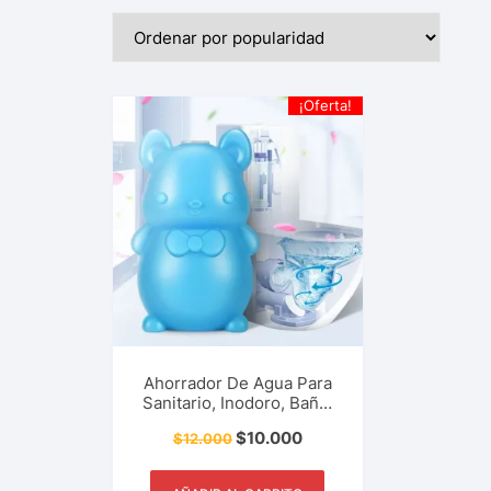
¡Oferta!
Ahorrador De Agua Para
Sanitario, Inodoro, Baño.
Recipiente En Forma De
$
10.000
$
12.000
Osito Para Liberación
Controlada De Limpiador.
Accesorio Del Hogar Y