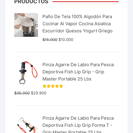
PRODUCTOS
Paño De Tela 100% Algodón Para
Cocinar Al Vapor Cocina Asiatica
Escurridor Quesos Yogurt Griego
$
15.000
$
10.000
Pinza Agarre De Labio Para Pesca
Deportiva Fish Lip Grip - Grip
Master Portable 25 Lbs
Valorado
$
35.000
$
29.900
con
5.00
de 5
Pinza Agarre De Labio Para Pesca
Deportiva Fish Lip Grip Forma T -
Grip Master Portable 25 Lbs