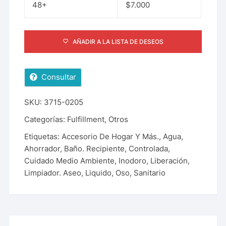
48+
$
7.000
AÑADIR A LA LISTA DE DESEOS
Consultar
SKU:
3715-0205
Categorías:
Fulfillment
,
Otros
Etiquetas:
Accesorio De Hogar Y Más.
,
Agua
,
Ahorrador
,
Baño. Recipiente
,
Controlada
,
Cuidado Medio Ambiente
,
Inodoro
,
Liberación
,
Limpiador. Aseo
,
Liquido
,
Oso
,
Sanitario