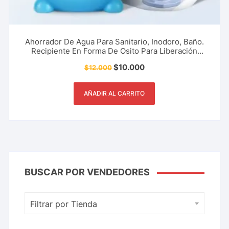
Ahorrador De Agua Para Sanitario, Inodoro, Baño.
Recipiente En Forma De Osito Para Liberación
Controlada De Limpiador. Accesorio Del Hogar Y
$
10.000
$
12.000
Más.
AÑADIR AL CARRITO
BUSCAR POR VENDEDORES
Filtrar por Tienda