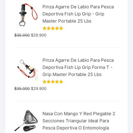
Pinza Agarre De Labio Para Pesca
Deportiva Fish Lip Grip - Grip
Master Portable 25 Lbs
Valorado
$
35.000
$
29.900
con
5.00
de 5
Pinza Agarre De Labio Para Pesca
Deportiva Fish Lip Grip Forma T -
Grip Master Portable 25 Lbs
Valorado
$
35.000
$
29.900
con
5.00
de 5
Nasa Con Mango Y Red Plegable 2
Secciones Triangular Ideal Para
Pesca Deportiva O Entomología