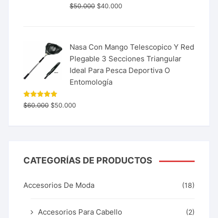
$
50.000
$
40.000
Nasa Con Mango Telescopico Y Red
Plegable 3 Secciones Triangular
Ideal Para Pesca Deportiva O
Entomología
Valorado
$
60.000
$
50.000
con
5.00
de 5
CATEGORÍAS DE PRODUCTOS
Accesorios De Moda
(18)
Accesorios Para Cabello
(2)