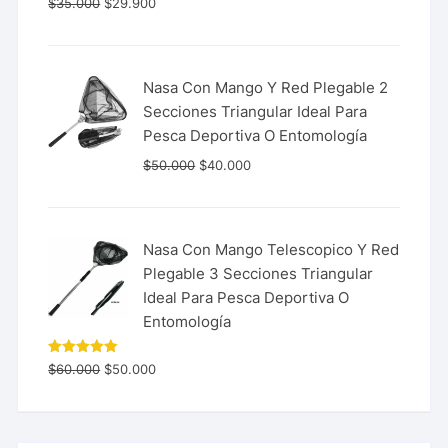
$
35.000
$
29.900
con
5.00
de 5
Nasa Con Mango Y Red Plegable 2
Secciones Triangular Ideal Para
Pesca Deportiva O Entomología
$
50.000
$
40.000
Nasa Con Mango Telescopico Y Red
Plegable 3 Secciones Triangular
Ideal Para Pesca Deportiva O
Entomología
Valorado
$
60.000
$
50.000
con
5.00
de 5