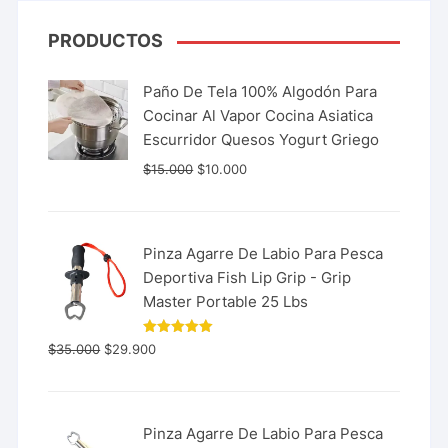
PRODUCTOS
Paño De Tela 100% Algodón Para
Cocinar Al Vapor Cocina Asiatica
Escurridor Quesos Yogurt Griego
$
15.000
$
10.000
Pinza Agarre De Labio Para Pesca
Deportiva Fish Lip Grip - Grip
Master Portable 25 Lbs
Valorado
$
35.000
$
29.900
con
5.00
de 5
Pinza Agarre De Labio Para Pesca