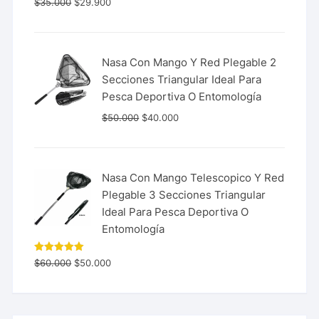
$
35.000
$
29.900
con
5.00
de 5
Nasa Con Mango Y Red Plegable 2
Secciones Triangular Ideal Para
Pesca Deportiva O Entomología
$
50.000
$
40.000
Nasa Con Mango Telescopico Y Red
Plegable 3 Secciones Triangular
Ideal Para Pesca Deportiva O
Entomología
Valorado
$
60.000
$
50.000
con
5.00
de 5