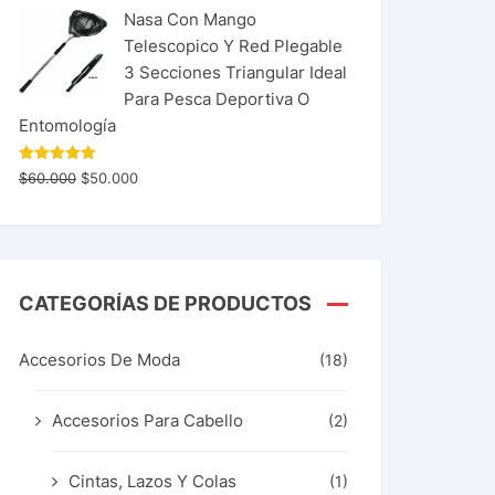
Nasa Con Mango
Telescopico Y Red Plegable
3 Secciones Triangular Ideal
Para Pesca Deportiva O
Entomología
Valorado
$
60.000
$
50.000
con
5.00
de 5
CATEGORÍAS DE PRODUCTOS
Accesorios De Moda
(18)
Accesorios Para Cabello
(2)
Cintas, Lazos Y Colas
(1)