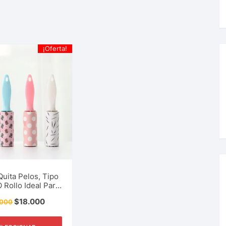
¡Oferta!
Quita Pelos, Tipo
O Rollo Ideal Para
 Motas, Pelusas,
$
18.000
.000
s, Lanas, Polvo,
io De Limpieza,
l Hogar Y Más.