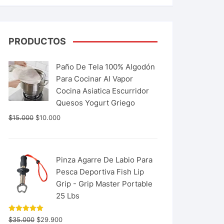
PRODUCTOS
Paño De Tela 100% Algodón
Para Cocinar Al Vapor
Cocina Asiatica Escurridor
Quesos Yogurt Griego
$
15.000
$
10.000
Pinza Agarre De Labio Para
Pesca Deportiva Fish Lip
Grip - Grip Master Portable
25 Lbs
Valorado
$
35.000
$
29.900