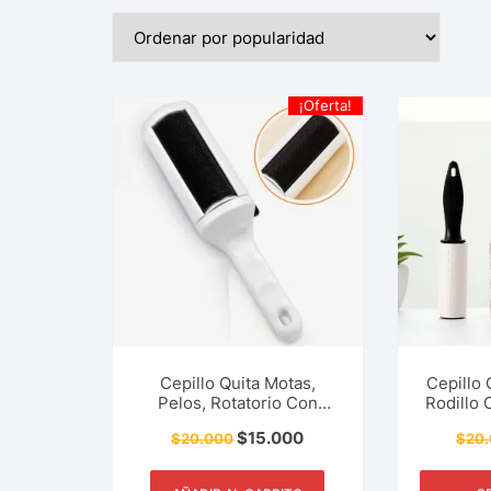
¡Oferta!
Cepillo Quita Motas,
Cepillo 
Pelos, Rotatorio Con
Rodillo 
Contenedor Para
Quitar
$
15.000
$
20.000
$
20
Almacenar Los Pelos O
Residuo
Lanas De Tu Ropa.
Accesor
Accesorio De Limpieza
Para E