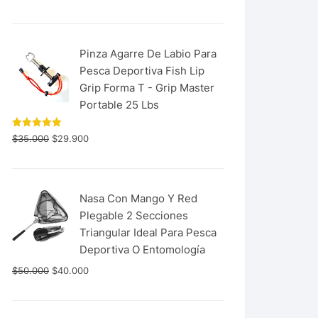
con
5.00
de 5
Pinza Agarre De Labio Para
Pesca Deportiva Fish Lip
Grip Forma T - Grip Master
Portable 25 Lbs
Valorado
$
35.000
$
29.900
con
5.00
de 5
Nasa Con Mango Y Red
Plegable 2 Secciones
Triangular Ideal Para Pesca
Deportiva O Entomología
$
50.000
$
40.000