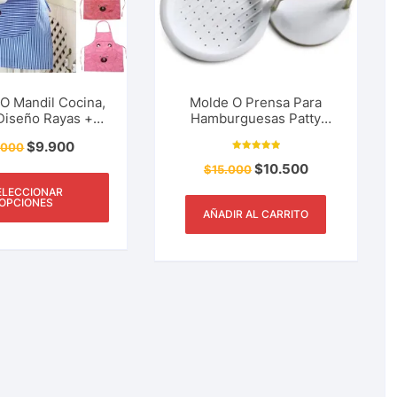
 O Mandil Cocina,
Molde O Prensa Para
Diseño Rayas +
Hamburguesas Patty
ampado Osito
Burger Maker Cocina y
$
9.900
.000
Mas
Valorado con
$
10.500
$
15.000
5.00
de 5
ELECCIONAR
OPCIONES
AÑADIR AL CARRITO