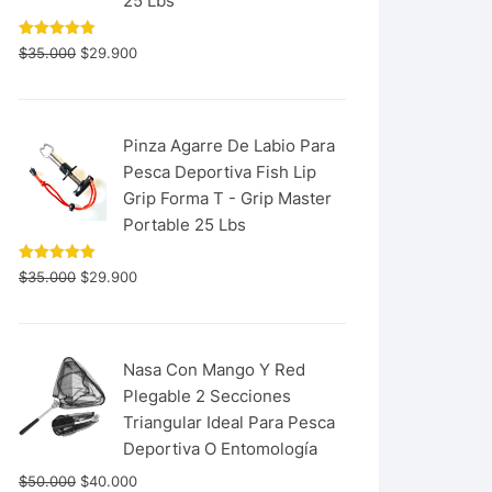
25 Lbs
Valorado
$
35.000
$
29.900
con
5.00
de 5
Pinza Agarre De Labio Para
Pesca Deportiva Fish Lip
Grip Forma T - Grip Master
Portable 25 Lbs
Valorado
$
35.000
$
29.900
con
5.00
de 5
Nasa Con Mango Y Red
Plegable 2 Secciones
Triangular Ideal Para Pesca
Deportiva O Entomología
$
50.000
$
40.000