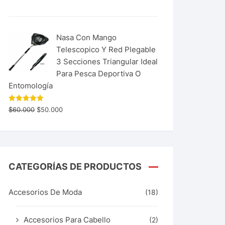
Nasa Con Mango
Telescopico Y Red Plegable
3 Secciones Triangular Ideal
Para Pesca Deportiva O
Entomología
Valorado
$
60.000
$
50.000
con
5.00
de 5
CATEGORÍAS DE PRODUCTOS
Accesorios De Moda
(18)
Accesorios Para Cabello
(2)