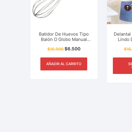
Batidor De Huevos Tipo
Delantal
Balón O Globo Manual
Lindo 
Acero Inoxidable Cocina,
Est
$
6.500
$
10.000
$
15
Hogar y Más
AÑADIR AL CARRITO
S