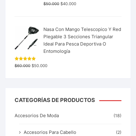
$
50.000
$
40.000
Nasa Con Mango Telescopico Y Red
Plegable 3 Secciones Triangular
Ideal Para Pesca Deportiva O
Entomología
Valorado
$
60.000
$
50.000
con
5.00
de 5
CATEGORÍAS DE PRODUCTOS
Accesorios De Moda
(18)
Accesorios Para Cabello
(2)