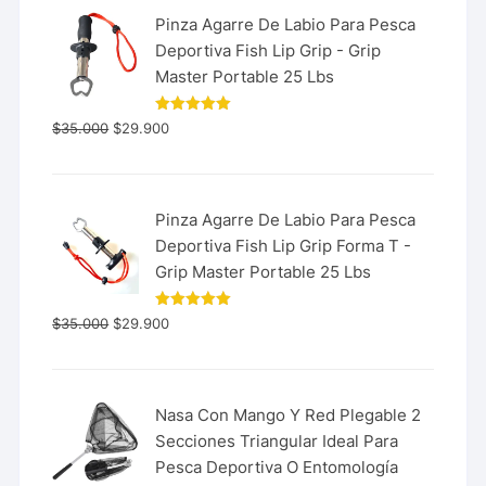
Pinza Agarre De Labio Para Pesca
Deportiva Fish Lip Grip - Grip
Master Portable 25 Lbs
Valorado
$
35.000
$
29.900
con
5.00
de 5
Pinza Agarre De Labio Para Pesca
Deportiva Fish Lip Grip Forma T -
Grip Master Portable 25 Lbs
Valorado
$
35.000
$
29.900
con
5.00
de 5
Nasa Con Mango Y Red Plegable 2
Secciones Triangular Ideal Para
Pesca Deportiva O Entomología