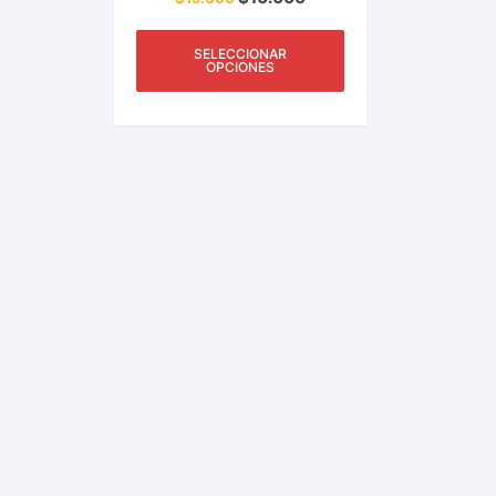
Gabinete. Accesorio Del
Hogar, Oficina,
Restaurante Y Más.
SELECCIONAR
OPCIONES