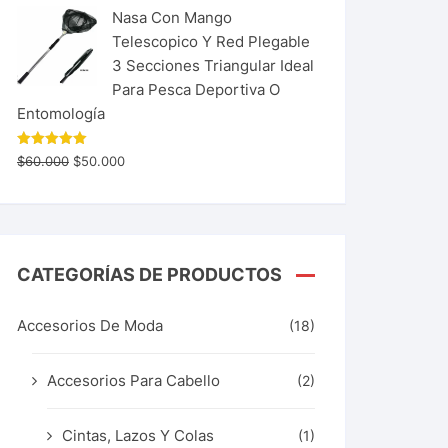
Nasa Con Mango
Telescopico Y Red Plegable
3 Secciones Triangular Ideal
Para Pesca Deportiva O
Entomología
Valorado
$
60.000
$
50.000
con
5.00
de 5
CATEGORÍAS DE PRODUCTOS
Accesorios De Moda
(18)
Accesorios Para Cabello
(2)
Cintas, Lazos Y Colas
(1)