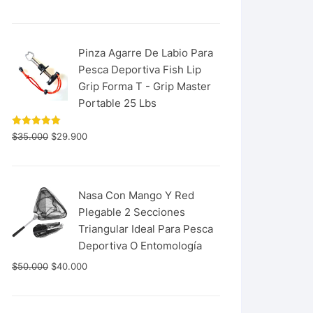
con
5.00
de 5
Pinza Agarre De Labio Para
Pesca Deportiva Fish Lip
Grip Forma T - Grip Master
Portable 25 Lbs
Valorado
$
35.000
$
29.900
con
5.00
de 5
Nasa Con Mango Y Red
Plegable 2 Secciones
Triangular Ideal Para Pesca
Deportiva O Entomología
$
50.000
$
40.000