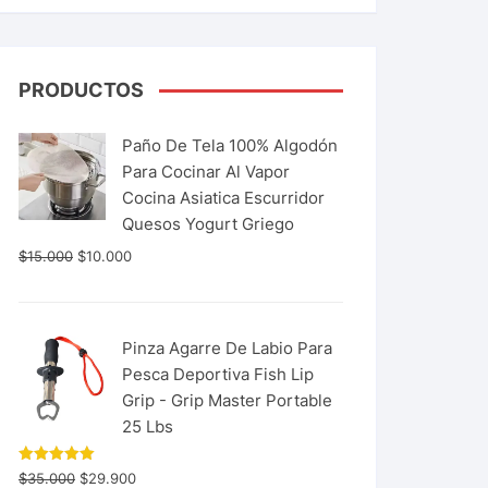
PRODUCTOS
Paño De Tela 100% Algodón
Para Cocinar Al Vapor
Cocina Asiatica Escurridor
Quesos Yogurt Griego
$
15.000
$
10.000
Pinza Agarre De Labio Para
Pesca Deportiva Fish Lip
Grip - Grip Master Portable
25 Lbs
Valorado
$
35.000
$
29.900