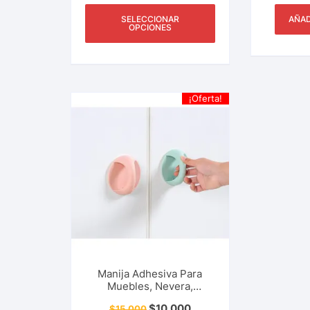
SELECCIONAR
AÑAD
OPCIONES
¡Oferta!
Manija Adhesiva Para
Muebles, Nevera,
Ventana, Puerta, Alacena,
$
10.000
$
15.000