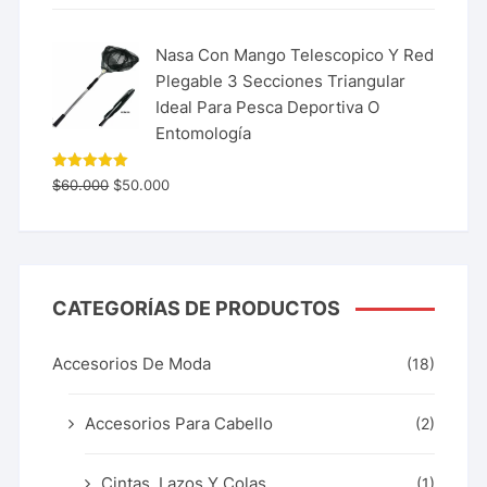
Nasa Con Mango Telescopico Y Red
Plegable 3 Secciones Triangular
Ideal Para Pesca Deportiva O
Entomología
Valorado
$
60.000
$
50.000
con
5.00
de 5
CATEGORÍAS DE PRODUCTOS
Accesorios De Moda
(18)
Accesorios Para Cabello
(2)
Cintas, Lazos Y Colas
(1)