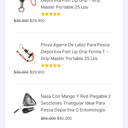
Deportiva Fish Lip Grip - Grip
Master Portable 25 Lbs
Valorado
$
35.000
$
29.900
con
5.00
de 5
Pinza Agarre De Labio Para Pesca
Deportiva Fish Lip Grip Forma T -
Grip Master Portable 25 Lbs
Valorado
$
35.000
$
29.900
con
5.00
de 5
Nasa Con Mango Y Red Plegable 2
Secciones Triangular Ideal Para
Pesca Deportiva O Entomología
$
50.000
$
40.000