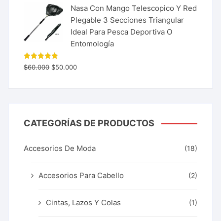
Nasa Con Mango Telescopico Y Red
Plegable 3 Secciones Triangular
Ideal Para Pesca Deportiva O
Entomología
Valorado
$
60.000
$
50.000
con
5.00
de 5
CATEGORÍAS DE PRODUCTOS
Accesorios De Moda
(18)
Accesorios Para Cabello
(2)
Cintas, Lazos Y Colas
(1)