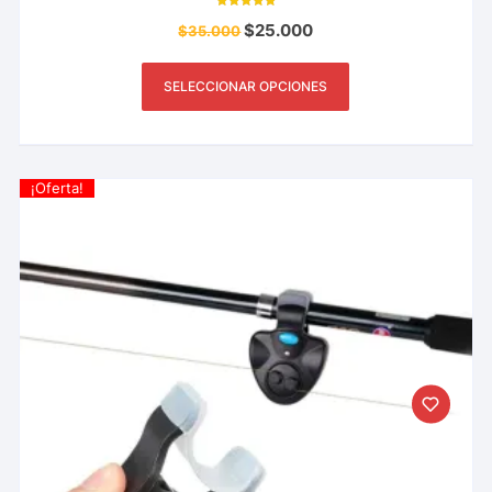
Valorado con
$
25.000
$
35.000
10.00
de 5
SELECCIONAR OPCIONES
¡Oferta!