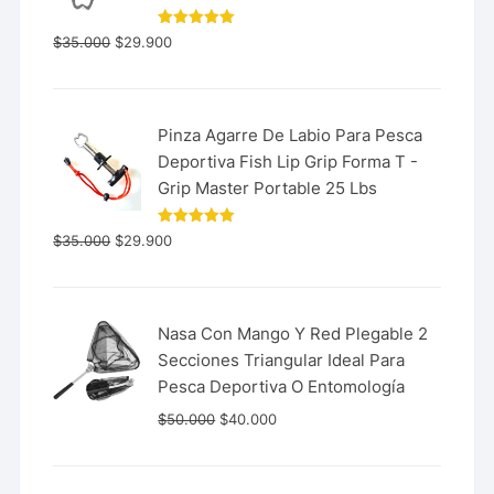
Valorado
$
35.000
$
29.900
con
5.00
de 5
Pinza Agarre De Labio Para Pesca
Deportiva Fish Lip Grip Forma T -
Grip Master Portable 25 Lbs
Valorado
$
35.000
$
29.900
con
5.00
de 5
Nasa Con Mango Y Red Plegable 2
Secciones Triangular Ideal Para
Pesca Deportiva O Entomología
$
50.000
$
40.000