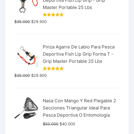
Deportiva Fish Lip Grip - Grip
Master Portable 25 Lbs
Valorado
$
35.000
$
29.900
con
5.00
de 5
Pinza Agarre De Labio Para Pesca
Deportiva Fish Lip Grip Forma T -
Grip Master Portable 25 Lbs
Valorado
$
35.000
$
29.900
con
5.00
de 5
Nasa Con Mango Y Red Plegable 2
Secciones Triangular Ideal Para
Pesca Deportiva O Entomología
$
50.000
$
40.000