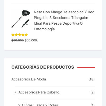
Nasa Con Mango Telescopico Y Red
Plegable 3 Secciones Triangular
Ideal Para Pesca Deportiva O
Entomología
Valorado
$
60.000
$
50.000
con
5.00
de 5
CATEGORÍAS DE PRODUCTOS
Accesorios De Moda
(18)
Accesorios Para Cabello
(2)
Cintas, Lazos Y Colas
(1)