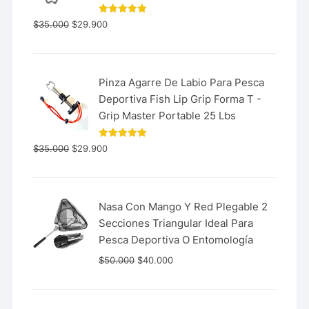
Valorado
$
35.000
$
29.900
con
5.00
de 5
Pinza Agarre De Labio Para Pesca
Deportiva Fish Lip Grip Forma T -
Grip Master Portable 25 Lbs
Valorado
$
35.000
$
29.900
con
5.00
de 5
Nasa Con Mango Y Red Plegable 2
Secciones Triangular Ideal Para
Pesca Deportiva O Entomología
$
50.000
$
40.000