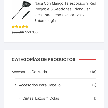
Nasa Con Mango Telescopico Y Red
Plegable 3 Secciones Triangular
Ideal Para Pesca Deportiva O
Entomología
Valorado
$
60.000
$
50.000
con
5.00
de 5
CATEGORÍAS DE PRODUCTOS
Accesorios De Moda
(18)
Accesorios Para Cabello
(2)
Cintas, Lazos Y Colas
(1)