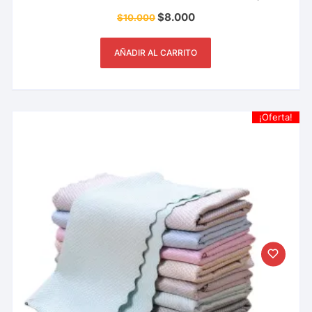
Utensilios De Cocina, Restaurante Y Más.
$
8.000
$
10.000
AÑADIR AL CARRITO
¡Oferta!