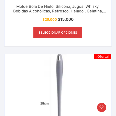
Molde Bola De Hielo, Silicona, Jugos, Whisky,
Bebidas Alcohólicas, Refresco, Helado , Gelatina,
Frutas, Accesorio De Cocina, Restaurante, Bar Y
$
15.000
$
25.000
Más.
SELECCIONAR OPCIONES
¡Oferta!