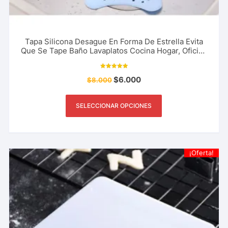
Tapa Silicona Desague En Forma De Estrella Evita
Que Se Tape Baño Lavaplatos Cocina Hogar, Oficina
y Mas
Valorado con
$
6.000
$
8.000
5.00
de 5
SELECCIONAR OPCIONES
¡Oferta!