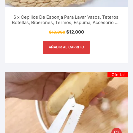
6 x Cepillos De Esponja Para Lavar Vasos, Teteros,
Botellas, Biberones, Termos, Espuma, Accesorio De
Cocina, Restaurante, Cafetería Y Más.
$
12.000
$
18.000
AÑADIR AL CARRITO
¡Oferta!