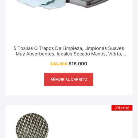
5 Toallas O Trapos De Limpieza, Limpiones Suaves
Muy Absorbentes, Ideales Secado Manos, Vidrio,
Vajilla, Aseo, Cocina, Restaurante, Oficina Accesorio
$
16.000
$
18.000
De Hogar Y Más
AÑADIR AL CARRITO
¡Oferta!