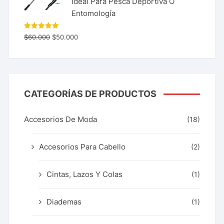
Ideal Para Pesca Deportiva O
Entomología
Valorado
$
60.000
$
50.000
con
5.00
de 5
CATEGORÍAS DE PRODUCTOS
Accesorios De Moda
(18)
Accesorios Para Cabello
(2)
Cintas, Lazos Y Colas
(1)
Diademas
(1)