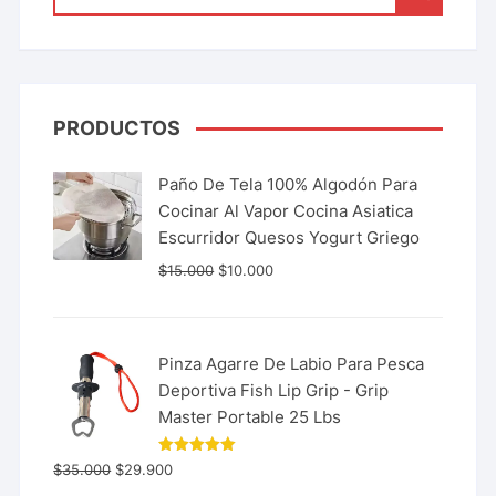
PRODUCTOS
Paño De Tela 100% Algodón Para
Cocinar Al Vapor Cocina Asiatica
Escurridor Quesos Yogurt Griego
$
15.000
$
10.000
Pinza Agarre De Labio Para Pesca
Deportiva Fish Lip Grip - Grip
Master Portable 25 Lbs
Valorado
$
35.000
$
29.900
con
5.00
de 5