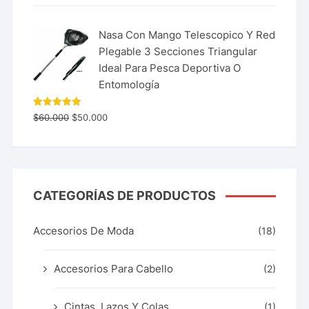
Nasa Con Mango Telescopico Y Red
Plegable 3 Secciones Triangular
Ideal Para Pesca Deportiva O
Entomología
Valorado
$
60.000
$
50.000
con
5.00
de 5
CATEGORÍAS DE PRODUCTOS
Accesorios De Moda
(18)
Accesorios Para Cabello
(2)
Cintas, Lazos Y Colas
(1)