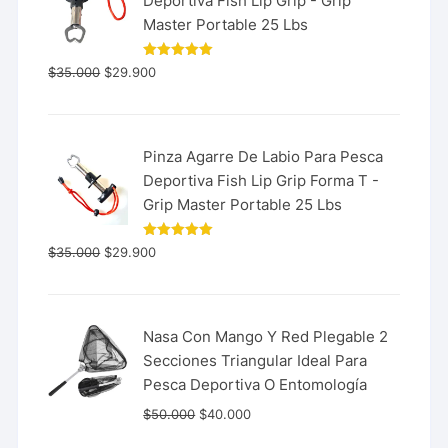
Deportiva Fish Lip Grip - Grip
Master Portable 25 Lbs
Valorado
$
35.000
$
29.900
con
5.00
de 5
Pinza Agarre De Labio Para Pesca
Deportiva Fish Lip Grip Forma T -
Grip Master Portable 25 Lbs
Valorado
$
35.000
$
29.900
con
5.00
de 5
Nasa Con Mango Y Red Plegable 2
Secciones Triangular Ideal Para
Pesca Deportiva O Entomología
$
50.000
$
40.000