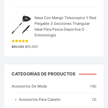
Nasa Con Mango Telescopico Y Red
Plegable 3 Secciones Triangular
Ideal Para Pesca Deportiva O
Entomología
Valorado
$
60.000
$
50.000
con
5.00
de 5
CATEGORÍAS DE PRODUCTOS
Accesorios De Moda
(18)
Accesorios Para Cabello
(2)