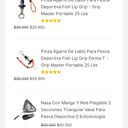
Deportiva Fish Lip Grip - Grip
Master Portable 25 Lbs
Valorado
$
35.000
$
29.900
con
5.00
de 5
Pinza Agarre De Labio Para Pesca
Deportiva Fish Lip Grip Forma T -
Grip Master Portable 25 Lbs
Valorado
$
35.000
$
29.900
con
5.00
de 5
Nasa Con Mango Y Red Plegable 2
Secciones Triangular Ideal Para
Pesca Deportiva O Entomología
$
50.000
$
40.000