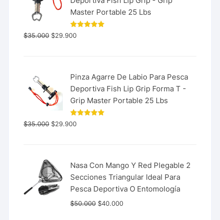
Deportiva Fish Lip Grip - Grip
Master Portable 25 Lbs
Valorado
$
35.000
$
29.900
con
5.00
de 5
Pinza Agarre De Labio Para Pesca
Deportiva Fish Lip Grip Forma T -
Grip Master Portable 25 Lbs
Valorado
$
35.000
$
29.900
con
5.00
de 5
Nasa Con Mango Y Red Plegable 2
Secciones Triangular Ideal Para
Pesca Deportiva O Entomología
$
50.000
$
40.000