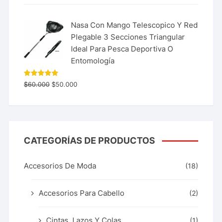
Nasa Con Mango Telescopico Y Red
Plegable 3 Secciones Triangular
Ideal Para Pesca Deportiva O
Entomología
Valorado
$
60.000
$
50.000
con
5.00
de 5
CATEGORÍAS DE PRODUCTOS
Accesorios De Moda
(18)
Accesorios Para Cabello
(2)
Cintas, Lazos Y Colas
(1)