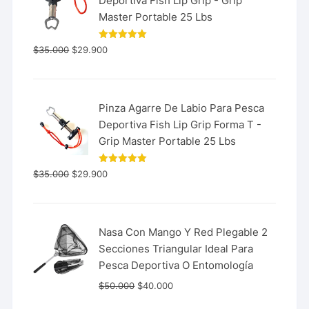
Deportiva Fish Lip Grip - Grip
Master Portable 25 Lbs
Valorado
$
35.000
$
29.900
con
5.00
de 5
Pinza Agarre De Labio Para Pesca
Deportiva Fish Lip Grip Forma T -
Grip Master Portable 25 Lbs
Valorado
$
35.000
$
29.900
con
5.00
de 5
Nasa Con Mango Y Red Plegable 2
Secciones Triangular Ideal Para
Pesca Deportiva O Entomología
$
50.000
$
40.000