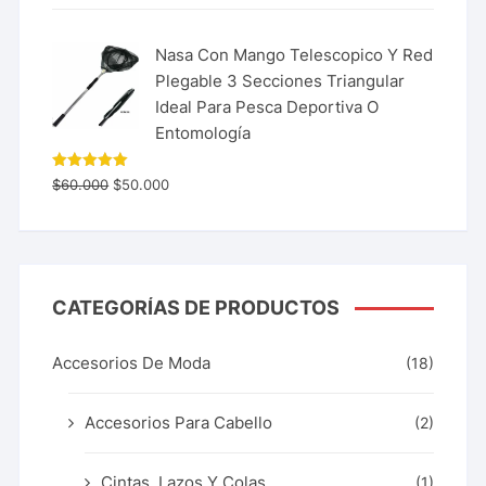
Nasa Con Mango Telescopico Y Red
Plegable 3 Secciones Triangular
Ideal Para Pesca Deportiva O
Entomología
Valorado
$
60.000
$
50.000
con
5.00
de 5
CATEGORÍAS DE PRODUCTOS
Accesorios De Moda
(18)
Accesorios Para Cabello
(2)
Cintas, Lazos Y Colas
(1)