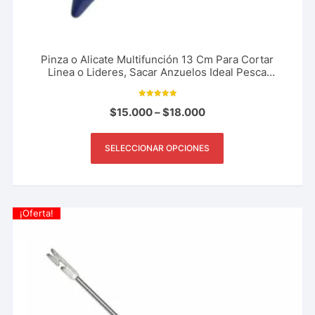
Pinza o Alicate Multifunción 13 Cm Para Cortar
Linea o Lideres, Sacar Anzuelos Ideal Pesca
Deportiva
Valorado con
$
15.000
–
$
18.000
5.00
de 5
SELECCIONAR OPCIONES
¡Oferta!