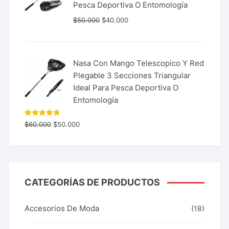
Pesca Deportiva O Entomología
$
50.000
$
40.000
Nasa Con Mango Telescopico Y Red
Plegable 3 Secciones Triangular
Ideal Para Pesca Deportiva O
Entomología
Valorado
$
60.000
$
50.000
con
5.00
de 5
CATEGORÍAS DE PRODUCTOS
Accesorios De Moda
(18)