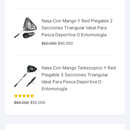
de 5
Nasa Con Mango Y Red Plegable 2
Secciones Triangular Ideal Para
Pesca Deportiva O Entomología
$
50.000
$
40.000
Nasa Con Mango Telescopico Y Red
Plegable 3 Secciones Triangular
Ideal Para Pesca Deportiva O
Entomología
Valorado
$
60.000
$
50.000
con
5.00
de 5