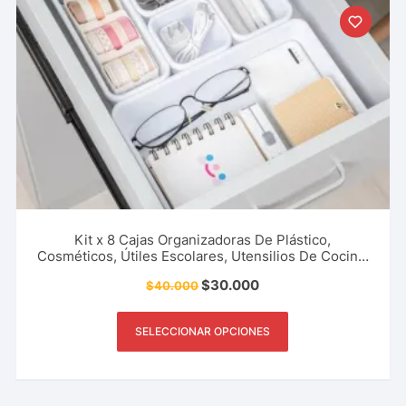
Kit x 8 Cajas Organizadoras De Plástico,
Cosméticos, Útiles Escolares, Utensilios De Cocina,
Condimentos, Herramientas, Accesorio De Hogar Y
$
30.000
$
40.000
Más.
SELECCIONAR OPCIONES