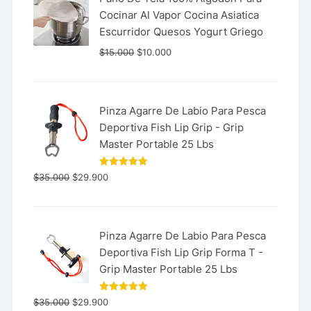
Cocinar Al Vapor Cocina Asiatica
Escurridor Quesos Yogurt Griego
$
15.000
$
10.000
Pinza Agarre De Labio Para Pesca
Deportiva Fish Lip Grip - Grip
Master Portable 25 Lbs
Valorado
$
35.000
$
29.900
con
5.00
de 5
Pinza Agarre De Labio Para Pesca
Deportiva Fish Lip Grip Forma T -
Grip Master Portable 25 Lbs
Valorado
$
35.000
$
29.900
con
5.00