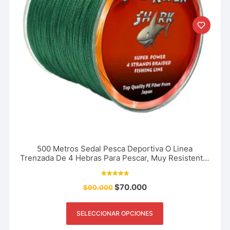
500 Metros Sedal Pesca Deportiva O Linea
Trenzada De 4 Hebras Para Pescar, Muy Resistente.
Marca The River Shark 18 A 80 Libras
Valorado con
$
70.000
$
90.000
5.00
de 5
SELECCIONAR OPCIONES