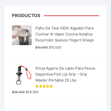
PRODUCTOS
Paño De Tela 100% Algodón Para
Cocinar Al Vapor Cocina Asiatica
Escurridor Quesos Yogurt Griego
$
15.000
$
10.000
Pinza Agarre De Labio Para Pesca
Deportiva Fish Lip Grip - Grip
Master Portable 25 Lbs
Valorado
$
35.000
$
29.900
con
5.00
de 5