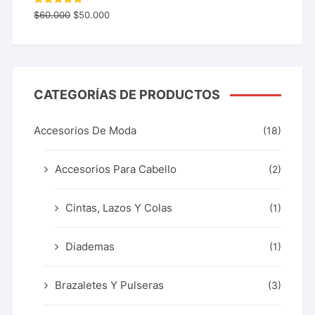
Valorado
$
60.000
$
50.000
con
5.00
de 5
CATEGORÍAS DE PRODUCTOS
Accesorios De Moda
(18)
Accesorios Para Cabello
(2)
Cintas, Lazos Y Colas
(1)
Diademas
(1)
Brazaletes Y Pulseras
(3)