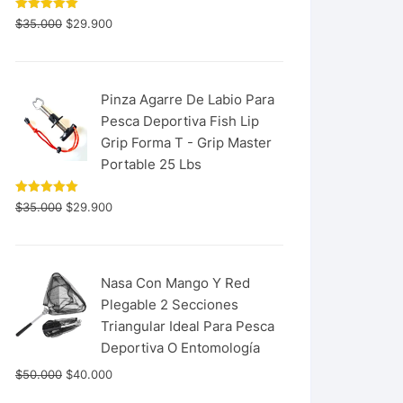
Valorado
$
35.000
$
29.900
con
5.00
de 5
Pinza Agarre De Labio Para
Pesca Deportiva Fish Lip
Grip Forma T - Grip Master
Portable 25 Lbs
Valorado
$
35.000
$
29.900
con
5.00
de 5
Nasa Con Mango Y Red
Plegable 2 Secciones
Triangular Ideal Para Pesca
Deportiva O Entomología
$
50.000
$
40.000