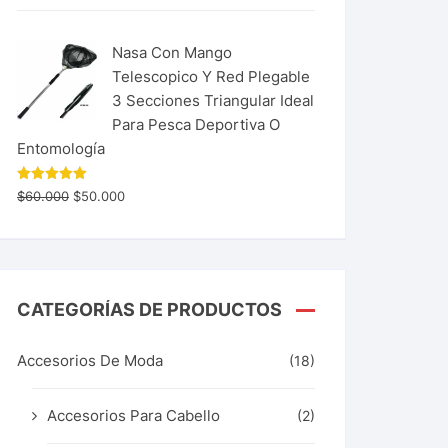
Nasa Con Mango
Telescopico Y Red Plegable
3 Secciones Triangular Ideal
Para Pesca Deportiva O
Entomología
Valorado
$
60.000
$
50.000
con
5.00
de 5
CATEGORÍAS DE PRODUCTOS
Accesorios De Moda
(18)
Accesorios Para Cabello
(2)