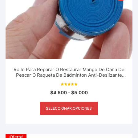
Rollo Para Reparar O Restaurar Mango De Caña De
Pescar O Raqueta De Bádminton Anti-Deslizante
Transpirable Pesca Deportiva
Valorado con
$
4.500
–
$
5.000
5.00
de 5
SELECCIONAR OPCIONES
¡Oferta!