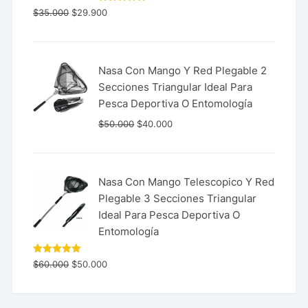
Valorado
$
35.000
$
29.900
con
5.00
de 5
Nasa Con Mango Y Red Plegable 2
Secciones Triangular Ideal Para
Pesca Deportiva O Entomología
$
50.000
$
40.000
Nasa Con Mango Telescopico Y Red
Plegable 3 Secciones Triangular
Ideal Para Pesca Deportiva O
Entomología
Valorado
$
60.000
$
50.000
con
5.00
de 5