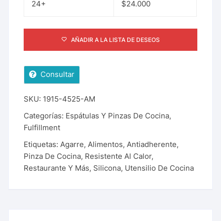
24+
$
24.000
AÑADIR A LA LISTA DE DESEOS
Consultar
SKU:
1915-4525-AM
Categorías:
Espátulas Y Pinzas De Cocina
,
Fulfillment
Etiquetas:
Agarre
,
Alimentos
,
Antiadherente
,
Pinza De Cocina
,
Resistente Al Calor
,
Restaurante Y Más
,
Silicona
,
Utensilio De Cocina