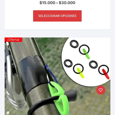
$
15.000
–
$
30.000
SELECCIONAR OPCIONES
¡Oferta!