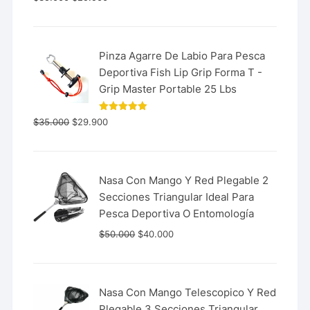
con
5.00
de 5
Pinza Agarre De Labio Para Pesca
Deportiva Fish Lip Grip Forma T -
Grip Master Portable 25 Lbs
Valorado
$
35.000
$
29.900
con
5.00
de 5
Nasa Con Mango Y Red Plegable 2
Secciones Triangular Ideal Para
Pesca Deportiva O Entomología
$
50.000
$
40.000
Nasa Con Mango Telescopico Y Red
Plegable 3 Secciones Triangular