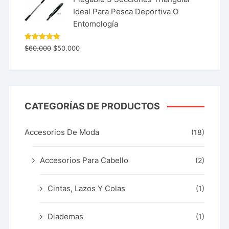
Ideal Para Pesca Deportiva O
Entomología
Valorado
$
60.000
$
50.000
con
5.00
de 5
CATEGORÍAS DE PRODUCTOS
Accesorios De Moda
(18)
Accesorios Para Cabello
(2)
Cintas, Lazos Y Colas
(1)
Diademas
(1)