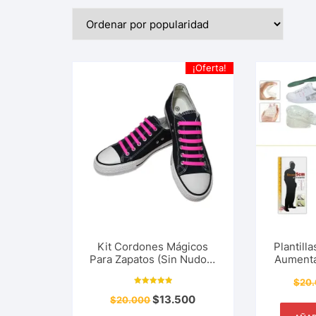
¡Oferta!
Kit Cordones Mágicos
Plantill
Para Zapatos (Sin Nudos)
Aumenta
– Unisex Silicona Elástica
3.5 Cm E
$
20
Eleva
Valorado con
$
13.500
$
20.000
5.00
de 5