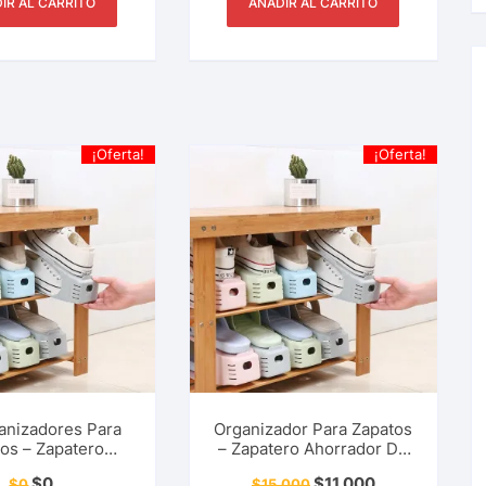
IR AL CARRITO
AÑADIR AL CARRITO
¡Oferta!
¡Oferta!
anizadores Para
Organizador Para Zapatos
os – Zapatero
– Zapatero Ahorrador De
or De Espacio –
Espacio – Acomodador
$
0
$
11.000
$
0
$
15.000