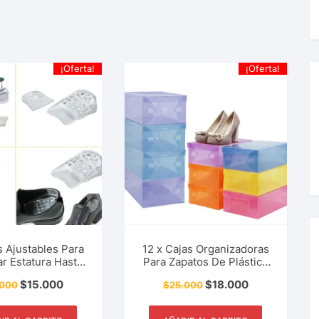
¡Oferta!
¡Oferta!
as Ajustables Para
12 x Cajas Organizadoras
r Estatura Hasta
Para Zapatos De Plástico
n 1 Segundo Btall
Semi-Transparente Ideal
$
15.000
$
18.000
.000
$
25.000
te Al Instante
Empacar Regalos, Ropa,
Accesorios Y Más.