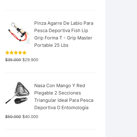
con
5.00
de 5
Pinza Agarre De Labio Para
Pesca Deportiva Fish Lip
Grip Forma T - Grip Master
Portable 25 Lbs
Valorado
$
35.000
$
29.900
con
5.00
de 5
Nasa Con Mango Y Red
Plegable 2 Secciones
Triangular Ideal Para Pesca
Deportiva O Entomología
$
50.000
$
40.000