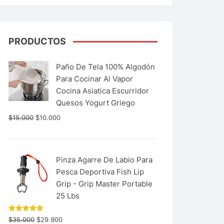
PRODUCTOS
Paño De Tela 100% Algodón
Para Cocinar Al Vapor
Cocina Asiatica Escurridor
Quesos Yogurt Griego
$
15.000
$
10.000
Pinza Agarre De Labio Para
Pesca Deportiva Fish Lip
Grip - Grip Master Portable
25 Lbs
Valorado
$
35.000
$
29.900