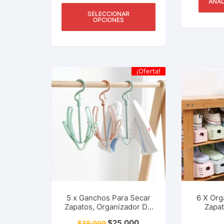
AÑAD
SELECCIONAR
OPCIONES
¡Oferta!
5 x Ganchos Para Secar
6 X Org
Zapatos, Organizador De
Zapat
Zapatos, Pantuflas,
Ahorrad
$
25.000
$
35.000