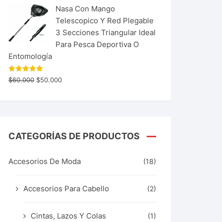
Nasa Con Mango
Telescopico Y Red Plegable
3 Secciones Triangular Ideal
Para Pesca Deportiva O
Entomología
Valorado
$
60.000
$
50.000
con
5.00
de 5
CATEGORÍAS DE PRODUCTOS
Accesorios De Moda
(18)
Accesorios Para Cabello
(2)
Cintas, Lazos Y Colas
(1)