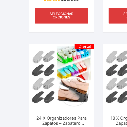
Chanclas. Ahorrador De
Acomoda
Espacio. Accesorio De
Chanc
Hogar Y Más.
Botines
SELECCIONAR
S
Pas
OPCIONES
¡Oferta!
24 X Organizadores Para
18 X Or
Zapatos – Zapatero
Zapat