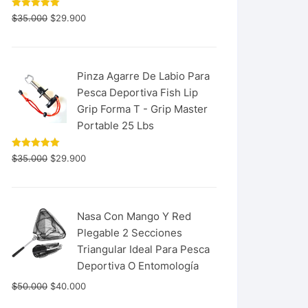
Valorado
$
35.000
$
29.900
con
5.00
de 5
Pinza Agarre De Labio Para
Pesca Deportiva Fish Lip
Grip Forma T - Grip Master
Portable 25 Lbs
Valorado
$
35.000
$
29.900
con
5.00
de 5
Nasa Con Mango Y Red
Plegable 2 Secciones
Triangular Ideal Para Pesca
Deportiva O Entomología
$
50.000
$
40.000