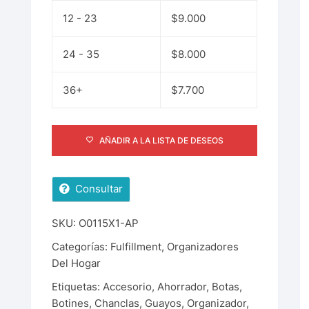
12 - 23
$
9.000
24 - 35
$
8.000
36+
$
7.700
AÑADIR A LA LISTA DE DESEOS
Consultar
SKU:
O0115X1-AP
Categorías:
Fulfillment
,
Organizadores
Del Hogar
Etiquetas:
Accesorio
,
Ahorrador
,
Botas
,
Botines
,
Chanclas
,
Guayos
,
Organizador
,