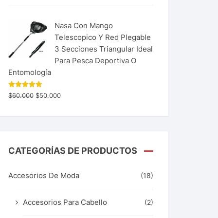
Nasa Con Mango
Telescopico Y Red Plegable
3 Secciones Triangular Ideal
Para Pesca Deportiva O
Entomología
Valorado
$
60.000
$
50.000
con
5.00
de 5
CATEGORÍAS DE PRODUCTOS
Accesorios De Moda
(18)
Accesorios Para Cabello
(2)