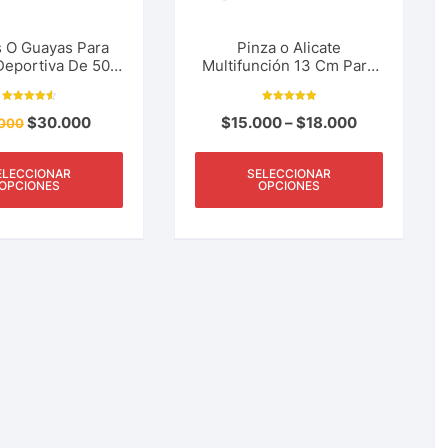
s O Guayas Para
Pinza o Alicate
Deportiva De 50
Multifunción 13 Cm Para
50 Libras, Rio,
Cortar Linea o Lideres,
 Mar. Los Más
Sacar Anzuelos Ideal
Valorado
Valorado con
esistentes
Pesca Deportiva
$
30.000
$
15.000
–
$
18.000
000
con
5.00
4.64
de 5
de 5
ELECCIONAR
SELECCIONAR
OPCIONES
OPCIONES