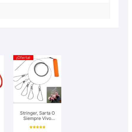
¡Oferta!
Stringer, Sarta O
Siempre Vivo
Ideal Para Pesca
Deportiva,
Valorado con