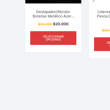
Destapador/Abridor
Lidere
Botellas Metálico Acero
Pesca 
Inoxidable Resina Abs
Cm y 1
$
20.000
$
30.000
Forma Pez Cocina,
Lago,
Camping, Pesca Y Más
R
$
35.
SELECCIONAR
OPCIONES
S