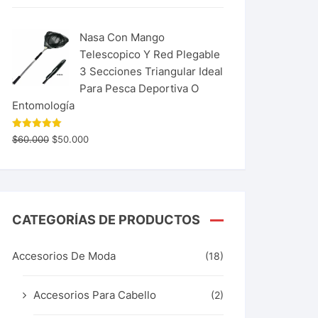
Nasa Con Mango
Telescopico Y Red Plegable
3 Secciones Triangular Ideal
Para Pesca Deportiva O
Entomología
Valorado
$
60.000
$
50.000
con
5.00
de 5
CATEGORÍAS DE PRODUCTOS
Accesorios De Moda
(18)
Accesorios Para Cabello
(2)