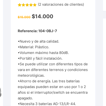
(
2
valoraciones de clientes)
Valorado
2
con
5.00
$
14.000
de 5 en
$
15.000
base a
valoracione
s de
Referencia: 104-0BJ-7
clientes
•Nuevo y de alta calidad.
•Material: Plástico.
•Volumen máximo hasta 80dB.
•Portátil y fácil instalación.
•Se puede utilizar con diferentes tipos de
vara en diferentes terrenos y condiciones
meteorológicas.
•Ahorro de energía. Las tres baterías
equipadas pueden estar en uso por 1 o 2
años si el interruptor/switch se encuentra
apagado.
•Necesita 3 baterías AG-13/LR-44.