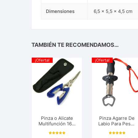
Dimensiones
6,5 × 5,5 × 4,5 cm
TAMBIÉN TE RECOMENDAMOS…
¡Oferta!
¡Oferta!
Pinza o Alicate
Pinza Agarre De
Multifunción 16.7
Labio Para Pesca
Cm Para Cortar
Deportiva Fish
Linea o Lideres,
Lip Grip – Grip
Valorado con
Valorado con