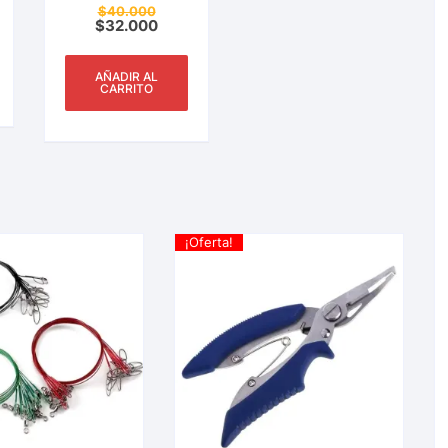
Mantenga Peces
$
40.000
5.00
de 5
Frescos, Evite
$
32.000
Que Se
Descompongan
AÑADIR AL
CARRITO
¡Oferta!