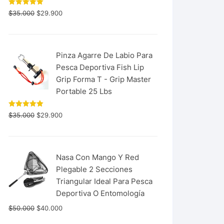
Valorado
$
35.000
$
29.900
con
5.00
de 5
Pinza Agarre De Labio Para
Pesca Deportiva Fish Lip
Grip Forma T - Grip Master
Portable 25 Lbs
Valorado
$
35.000
$
29.900
con
5.00
de 5
Nasa Con Mango Y Red
Plegable 2 Secciones
Triangular Ideal Para Pesca
Deportiva O Entomología
$
50.000
$
40.000