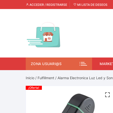
ACCEDER / REGISTRARSE
MI LISTA DE DESEOS
ZONA USUARI@S
MARKE
Inicio
/
Fulfillment
/ Alarma Electronica Luz Led y Son
¡Oferta!