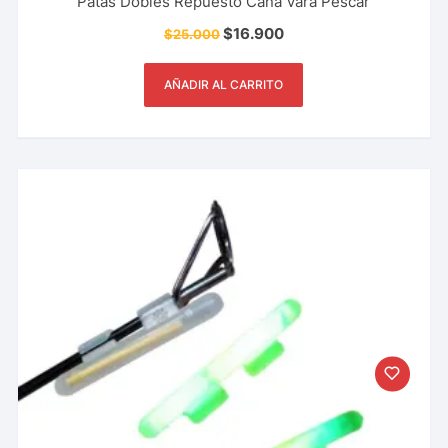
Patas Dobles Repuesto Caña Vara Pescar
$
16.900
$
25.000
AÑADIR AL CARRITO