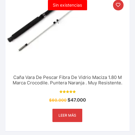
Sin existencias
Caña Vara De Pescar Fibra De Vidrio Maciza 1.80 M
Marca Crocodile. Puntera Naranja . Muy Resistente.
Valorado con
$
47.000
$
60.000
5.00
de 5
LEER MÁS