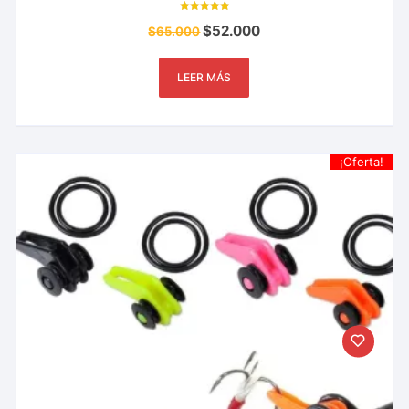
Valorado con
$
52.000
$
65.000
5.00
de 5
LEER MÁS
¡Oferta!