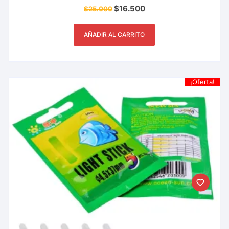
$
16.500
$
25.000
AÑADIR AL CARRITO
¡Oferta!