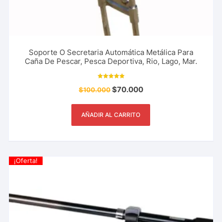
Soporte O Secretaria Automática Metálica Para
Caña De Pescar, Pesca Deportiva, Rio, Lago, Mar.
Valorado con
$
70.000
$
100.000
10.00
de 5
AÑADIR AL CARRITO
¡Oferta!