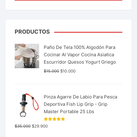
PRODUCTOS
Paño De Tela 100% Algodón Para
Cocinar Al Vapor Cocina Asiatica
Escurridor Quesos Yogurt Griego
$
15.000
$
10.000
Pinza Agarre De Labio Para Pesca
Deportiva Fish Lip Grip - Grip
Master Portable 25 Lbs
Valorado
$
35.000
$
29.900
con
5.00
de 5