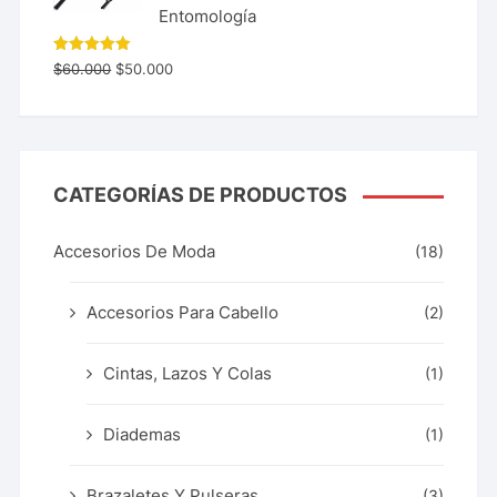
Entomología
Valorado
$
60.000
$
50.000
con
5.00
de 5
CATEGORÍAS DE PRODUCTOS
Accesorios De Moda
(18)
Accesorios Para Cabello
(2)
Cintas, Lazos Y Colas
(1)
Diademas
(1)
Brazaletes Y Pulseras
(3)