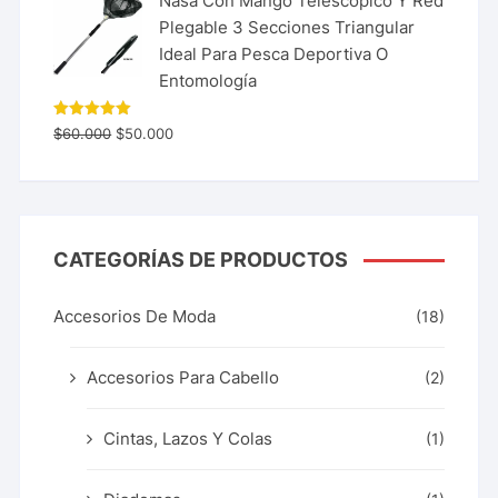
Nasa Con Mango Telescopico Y Red
Plegable 3 Secciones Triangular
Ideal Para Pesca Deportiva O
Entomología
Valorado
$
60.000
$
50.000
con
5.00
de 5
CATEGORÍAS DE PRODUCTOS
Accesorios De Moda
(18)
Accesorios Para Cabello
(2)
Cintas, Lazos Y Colas
(1)