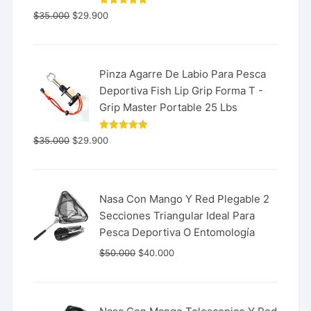
Valorado
$
35.000
$
29.900
con
5.00
de 5
Pinza Agarre De Labio Para Pesca
Deportiva Fish Lip Grip Forma T -
Grip Master Portable 25 Lbs
Valorado
$
35.000
$
29.900
con
5.00
de 5
Nasa Con Mango Y Red Plegable 2
Secciones Triangular Ideal Para
Pesca Deportiva O Entomología
$
50.000
$
40.000