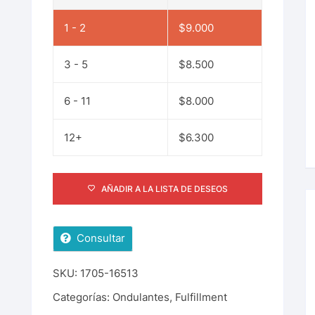
1 - 2
$
9.000
3 - 5
$
8.500
6 - 11
$
8.000
12+
$
6.300
AÑADIR A LA LISTA DE DESEOS
Consultar
SKU:
1705-16513
Categorías:
Ondulantes
,
Fulfillment