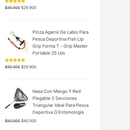
Valorado
$
35.000
$
29.900
con
5.00
de 5
Pinza Agarre De Labio Para
Pesca Deportiva Fish Lip
Grip Forma T - Grip Master
Portable 25 Lbs
Valorado
$
35.000
$
29.900
con
5.00
de 5
Nasa Con Mango Y Red
Plegable 2 Secciones
Triangular Ideal Para Pesca
Deportiva O Entomología
$
50.000
$
40.000