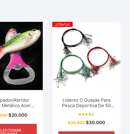
¡Oferta!
pador/Abridor
Lideres O Guayas Para
s Metálico Acero
Pesca Deportiva De 50
able Resina Abs
Cm y 150 Libras, Rio,
$
20.000
.000
a Pez Cocina,
Lago, Mar. Los Más
Valorado
g, Pesca Y Más
Resistentes
$
30.000
$
35.000
con
4.64
de 5
ELECCIONAR
OPCIONES