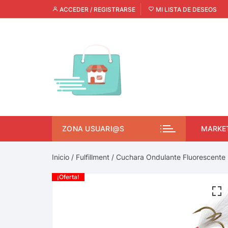
ACCEDER / REGISTRARSE
MI LISTA DE DESEOS
ZONA USUARI@S
MARKE
Inicio
/
Fulfillment
/ Cuchara Ondulante Fluorescente 
¡Oferta!