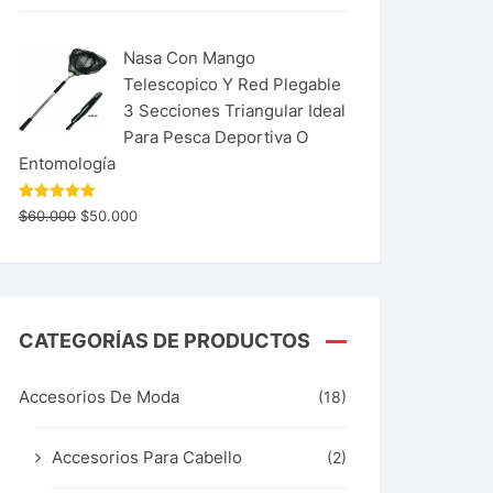
Nasa Con Mango
Telescopico Y Red Plegable
3 Secciones Triangular Ideal
Para Pesca Deportiva O
Entomología
Valorado
$
60.000
$
50.000
con
5.00
de 5
CATEGORÍAS DE PRODUCTOS
Accesorios De Moda
(18)
Accesorios Para Cabello
(2)