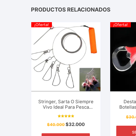
PRODUCTOS RELACIONADOS
¡Oferta!
¡Oferta!
Stringer, Sarta O Siempre
Desta
Vivo Ideal Para Pesca
Botella
Deportiva, Mantenga
Inoxid
$
30
Peces Frescos, Evite Que
Form
Valorado con
Se Descompongan
Campin
$
32.000
$
40.000
5.00
de 5
S