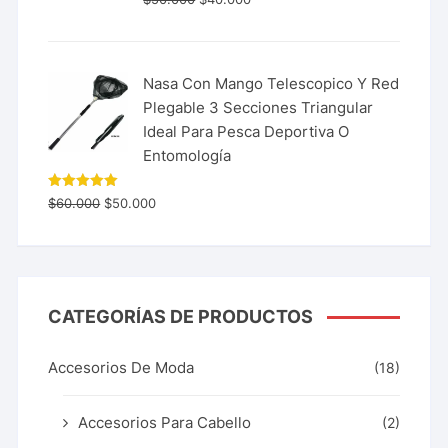
Nasa Con Mango Telescopico Y Red
Plegable 3 Secciones Triangular
Ideal Para Pesca Deportiva O
Entomología
Valorado
$
60.000
$
50.000
con
5.00
de 5
CATEGORÍAS DE PRODUCTOS
Accesorios De Moda
(18)
Accesorios Para Cabello
(2)