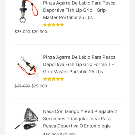
Pinza Agarre De Labio Para Pesca
Deportiva Fish Lip Grip - Grip
Master Portable 25 Lbs
Valorado
$
35.000
$
29.900
con
5.00
de 5
Pinza Agarre De Labio Para Pesca
Deportiva Fish Lip Grip Forma T -
Grip Master Portable 25 Lbs
Valorado
$
35.000
$
29.900
con
5.00
de 5
Nasa Con Mango Y Red Plegable 2
Secciones Triangular Ideal Para
Pesca Deportiva O Entomología
$
50.000
$
40.000