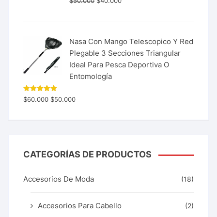
$
50.000
$
40.000
Nasa Con Mango Telescopico Y Red
Plegable 3 Secciones Triangular
Ideal Para Pesca Deportiva O
Entomología
Valorado
$
60.000
$
50.000
con
5.00
de 5
CATEGORÍAS DE PRODUCTOS
Accesorios De Moda
(18)
Accesorios Para Cabello
(2)