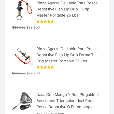
Pinza Agarre De Labio Para Pesca
Deportiva Fish Lip Grip - Grip
Master Portable 25 Lbs
Valorado
$
35.000
$
29.900
con
5.00
de 5
Pinza Agarre De Labio Para Pesca
Deportiva Fish Lip Grip Forma T -
Grip Master Portable 25 Lbs
Valorado
$
35.000
$
29.900
con
5.00
de 5
Nasa Con Mango Y Red Plegable 2
Secciones Triangular Ideal Para
Pesca Deportiva O Entomología