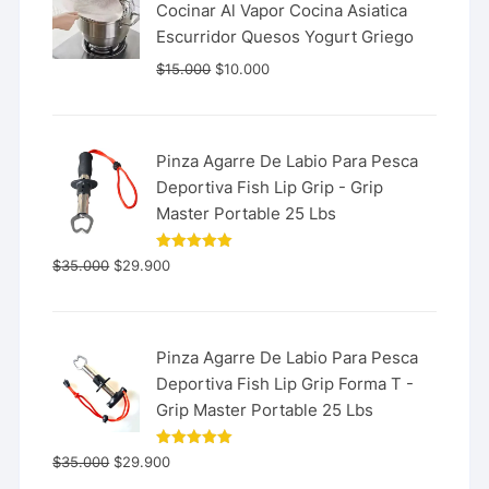
Cocinar Al Vapor Cocina Asiatica
Escurridor Quesos Yogurt Griego
$
15.000
$
10.000
Pinza Agarre De Labio Para Pesca
Deportiva Fish Lip Grip - Grip
Master Portable 25 Lbs
Valorado
$
35.000
$
29.900
con
5.00
de 5
Pinza Agarre De Labio Para Pesca
Deportiva Fish Lip Grip Forma T -
Grip Master Portable 25 Lbs
Valorado
$
35.000
$
29.900
con
5.00
de 5