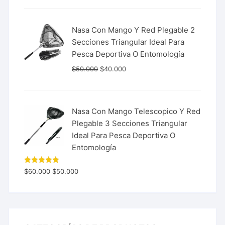
Nasa Con Mango Y Red Plegable 2
Secciones Triangular Ideal Para
Pesca Deportiva O Entomología
$
50.000
$
40.000
Nasa Con Mango Telescopico Y Red
Plegable 3 Secciones Triangular
Ideal Para Pesca Deportiva O
Entomología
Valorado
$
60.000
$
50.000
con
5.00
de 5