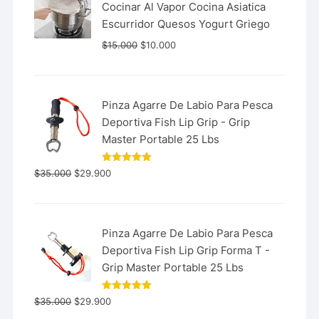
Cocinar Al Vapor Cocina Asiatica
Escurridor Quesos Yogurt Griego
$
15.000
$
10.000
Pinza Agarre De Labio Para Pesca
Deportiva Fish Lip Grip - Grip
Master Portable 25 Lbs
Valorado
$
35.000
$
29.900
con
5.00
de 5
Pinza Agarre De Labio Para Pesca
Deportiva Fish Lip Grip Forma T -
Grip Master Portable 25 Lbs
Valorado
$
35.000
$
29.900
con
5.00
de 5