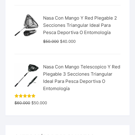
Nasa Con Mango Y Red Plegable 2
Secciones Triangular Ideal Para
Pesca Deportiva O Entomología
$
50.000
$
40.000
Nasa Con Mango Telescopico Y Red
Plegable 3 Secciones Triangular
Ideal Para Pesca Deportiva O
Entomología
Valorado
$
60.000
$
50.000
con
5.00
de 5