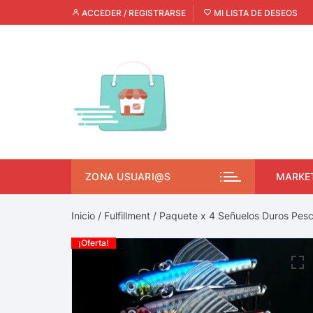
ACCEDER / REGISTRARSE
MI LISTA DE DESEOS
ZONA USUARI@S
MARKE
Inicio
/
Fulfillment
/ Paquete x 4 Señuelos Duros Pesc
¡Oferta!