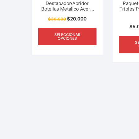
Destapador/Abridor
Paquet
Botellas Metálico Acero
Triples 
Inoxidable Resina Abs
Pesca 
$
20.000
$
30.000
Forma Pez Cocina,
Camping, Pesca Y Más
$
5.
SELECCIONAR
OPCIONES
S