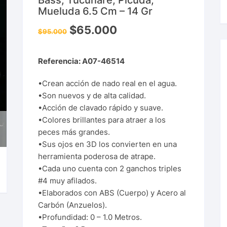
Bass, Tucunaré, Picuda,
Mueluda 6.5 Cm – 14 Gr
$
65.000
$
95.000
Referencia: A07-46514
•Crean acción de nado real en el agua.
•Son nuevos y de alta calidad.
•Acción de clavado rápido y suave.
•Colores brillantes para atraer a los
peces más grandes.
•Sus ojos en 3D los convierten en una
herramienta poderosa de atrape.
•Cada uno cuenta con 2 ganchos triples
#4 muy afilados.
•Elaborados con ABS (Cuerpo) y Acero al
Carbón (Anzuelos).
•Profundidad: 0 – 1.0 Metros.