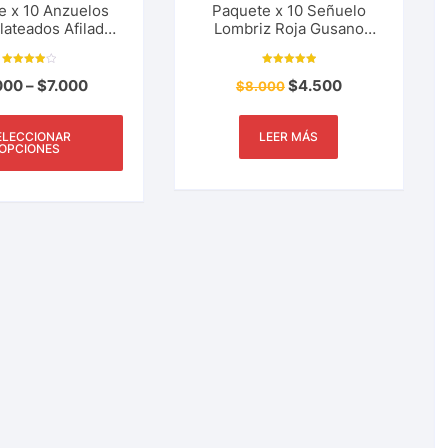
e x 10 Anzuelos
Paquete x 10 Señuelo
Plateados Afilados
Lombriz Roja Gusano
Deportiva, Rio,
Tierra Artificial PET
Lago, Mar.
Blando 0.4 gr, 80 mm
Valorado
Valorado con
Pesca Deportiva
000
–
$
7.000
$
4.500
con
$
8.000
5.00
4.00
de 5
de 5
ELECCIONAR
LEER MÁS
OPCIONES