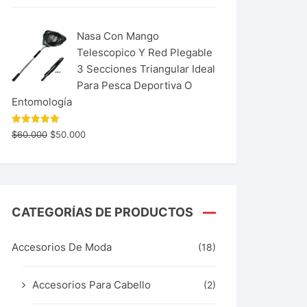
Nasa Con Mango
Telescopico Y Red Plegable
3 Secciones Triangular Ideal
Para Pesca Deportiva O
Entomología
Valorado
$
60.000
$
50.000
con
5.00
de 5
CATEGORÍAS DE PRODUCTOS
Accesorios De Moda
(18)
Accesorios Para Cabello
(2)