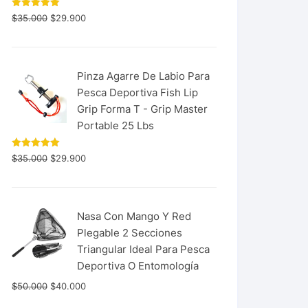
Valorado
$
35.000
$
29.900
con
5.00
de 5
Pinza Agarre De Labio Para
Pesca Deportiva Fish Lip
Grip Forma T - Grip Master
Portable 25 Lbs
Valorado
$
35.000
$
29.900
con
5.00
de 5
Nasa Con Mango Y Red
Plegable 2 Secciones
Triangular Ideal Para Pesca
Deportiva O Entomología
$
50.000
$
40.000