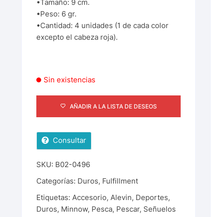
•Tamaño: 9 cm.
•Peso: 6 gr.
•Cantidad: 4 unidades (1 de cada color
excepto el cabeza roja).
Sin existencias
AÑADIR A LA LISTA DE DESEOS
Consultar
SKU:
B02-0496
Categorías:
Duros
,
Fulfillment
Etiquetas:
Accesorio
,
Alevin
,
Deportes
,
Duros
,
Minnow
,
Pesca
,
Pescar
,
Señuelos