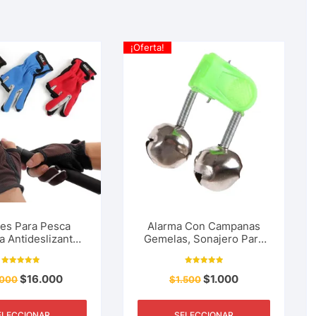
¡Oferta!
es Para Pesca
Alarma Con Campanas
a Antideslizantes
Gemelas, Sonajero Para
, Rio, Lago, Mar
Pesca Deportiva Rio,
Lago, Mar
Valorado con
Valorado con
$
16.000
$
1.000
.000
5.00
$
1.500
5.00
de 5
de 5
ELECCIONAR
SELECCIONAR