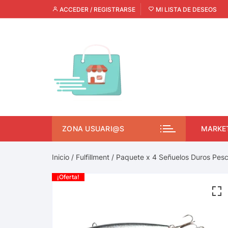
ACCEDER / REGISTRARSE
MI LISTA DE DESEOS
ZONA USUARI@S
MARKE
Inicio
/
Fulfillment
/ Paquete x 4 Señuelos Duros Pesc
¡Oferta!