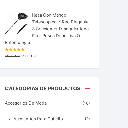
Nasa Con Mango
Telescopico Y Red Plegable
3 Secciones Triangular Ideal
Para Pesca Deportiva O
Entomología
Valorado
$
60.000
$
50.000
con
5.00
de 5
CATEGORÍAS DE PRODUCTOS
Accesorios De Moda
(18)
Accesorios Para Cabello
(2)