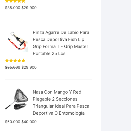
Valorado
$
35.000
$
29.900
con
5.00
de 5
Pinza Agarre De Labio Para
Pesca Deportiva Fish Lip
Grip Forma T - Grip Master
Portable 25 Lbs
Valorado
$
35.000
$
29.900
con
5.00
de 5
Nasa Con Mango Y Red
Plegable 2 Secciones
Triangular Ideal Para Pesca
Deportiva O Entomología
$
50.000
$
40.000