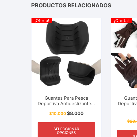
PRODUCTOS RELACIONADOS
¡Oferta!
¡Oferta!
Guantes Para Pesca
Guant
Deportiva Antideslizantes,
Deportiv
Anti-cortadas, Anti-
3 Dedos
$
8.000
$
10.000
rasguños Rio, Lago, Mar
$
20
SELECCIONAR
OPCIONES
S